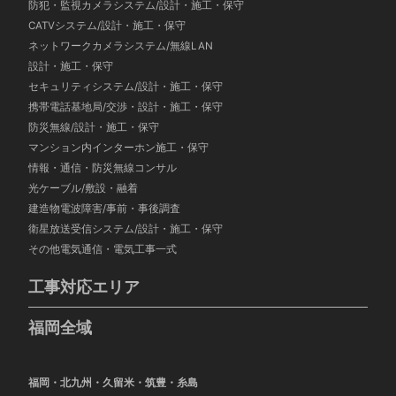
防犯・監視カメラシステム/設計・施工・保守
CATVシステム/設計・施工・保守
ネットワークカメラシステム/無線LAN
設計・施工・保守
セキュリティシステム/設計・施工・保守
携帯電話基地局/交渉・設計・施工・保守
防災無線/設計・施工・保守
マンション内インターホン施工・保守
情報・通信・防災無線コンサル
光ケーブル/敷設・融着
建造物電波障害/事前・事後調査
衛星放送受信システム/設計・施工・保守
その他電気通信・電気工事一式
工事対応エリア
福岡全域
福岡・北九州・久留米・筑豊・糸島