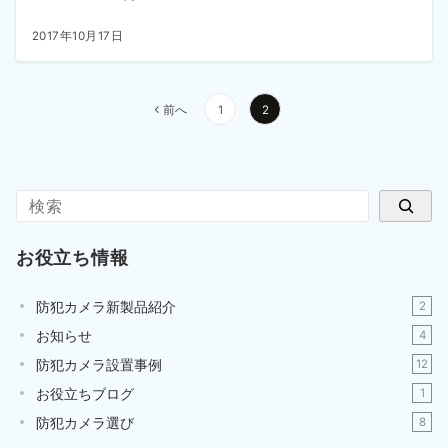
2017年10月17日
投
前へ
1
2
稿
の
ペ
検索
ー
ジ
送
お役立ち情報
り
防犯カメラ新製品紹介
2
お知らせ
4
防犯カメラ設置事例
12
お役立ちブログ
1
防犯カメラ選び
8