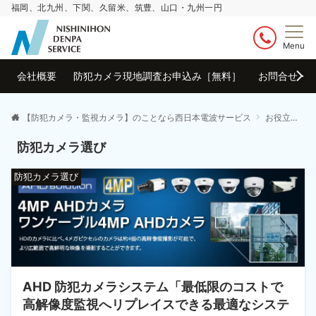
福岡、北九州、下関、久留米、筑豊、山口・九州一円
Menu
会社概要
防犯カメラ現地調査お申込み［無料］
お問合せ・
【防犯カメラ・監視カメラ】のことなら西日本電波サービス
お役立ちブログ
防犯カメラ選び
防犯カメラ選び
AHD 防犯カメラシステム「最低限のコストで
高解像度監視へリプレイスできる最適なシステ