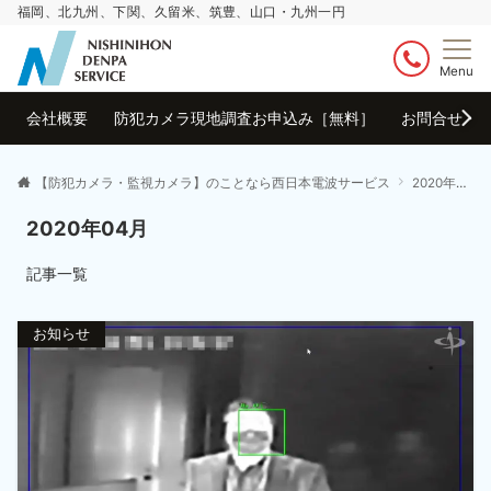
福岡、北九州、下関、久留米、筑豊、山口・九州一円
Menu
会社概要
防犯カメラ現地調査お申込み［無料］
お問合せ・
【防犯カメラ・監視カメラ】のことなら西日本電波サービス
2020年
0
2020年04月
記事一覧
お知らせ