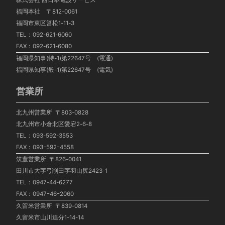
株式会社 西日本電波サービス
福岡本社 〒812-0061
福岡市東区筥松1-11-3
TEL：092-621-6060
FAX：092-621-6080
福岡県知事(特-1)第22647号 (電通)
福岡県知事(般-1)第22647号 (電気)
営業所
北九州営業所 〒803-0828
北九州市小倉北区愛宕2-6-8
TEL：093-592-3553
FAX：093ｰ592ｰ4558
筑豊営業所 〒826-0041
田川市大字弓削田字羽山尻2423-1
TEL：0947-44-6277
FAX：0947ｰ46ｰ2060
久留米営業所 〒839-0814
久留米市山川追分1-14-14